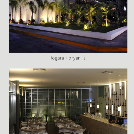
fogara + bryan´s